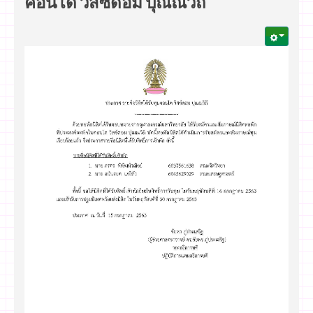
คอนโด วิสซ์ดอม ปุณณวิถี